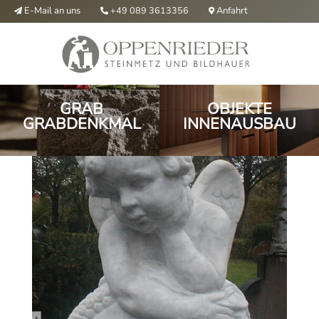
E-Mail an uns
Anfahrt
+49 089 3613356



GRAB
OBJEKTE
GRABDENKMAL
INNENAUSBAU