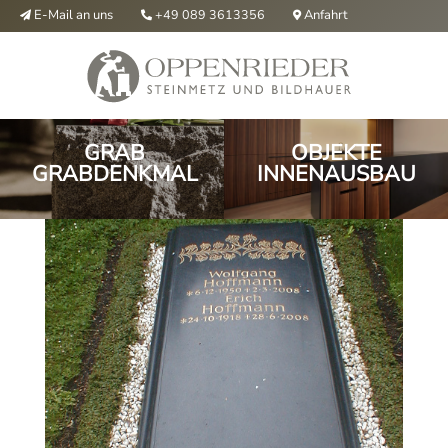
E-Mail an uns
Anfahrt
+49 089 3613356



GRAB
OBJEKTE
GRABDENKMAL
INNENAUSBAU