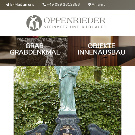
E-Mail an uns
Anfahrt
+49 089 3613356



GRAB
OBJEKTE
GRABDENKMAL
INNENAUSBAU