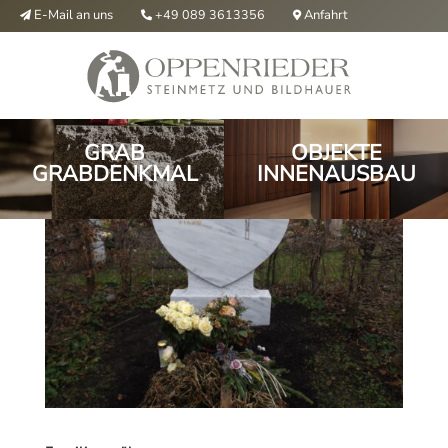
E-Mail an uns
Anfahrt
+49 089 3613356



GRAB
OBJEKTE
GRABDENKMAL
INNENAUSBAU