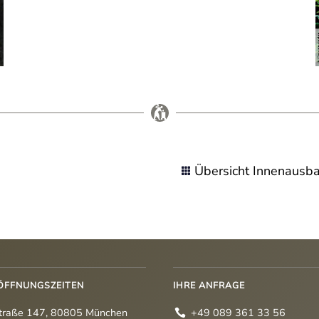
Übersicht Innenausba

ÖFFNUNGSZEITEN
IHRE ANFRAGE
traße 147, 80805 München
+49 089 361 33 56
