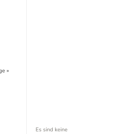
Rece
nt
Com
ge »
ment
s
Es sind keine