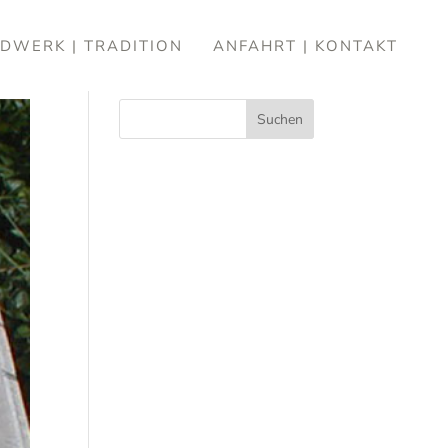
DWERK | TRADITION
ANFAHRT | KONTAKT
Suchen
Rece
nt
Post