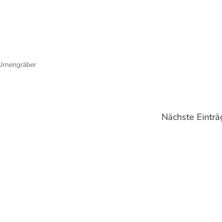
s Lebens
Urnengräber
Nächste Einträ