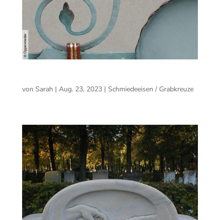
Wissen: Schmiedeeisen
von
Sarah
|
Aug. 23, 2023
|
Schmiedeeisen / Grabkreuze