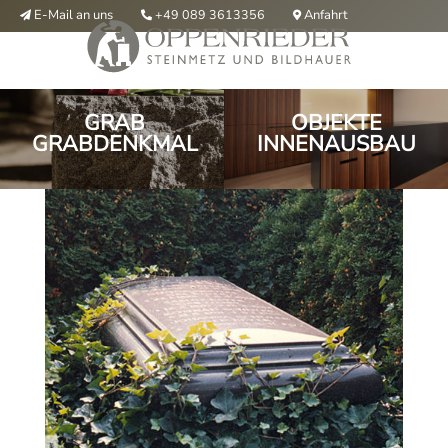
E-Mail an uns
Anfahrt
+49 089 3613356



GRAB
OBJEKTE
GRABDENKMAL
INNENAUSBAU