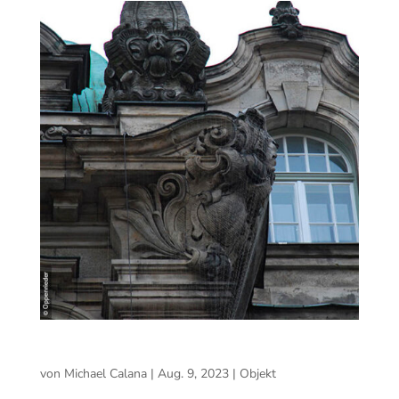
Objekt
von
Michael Calana
|
Aug. 9, 2023
|
Objekt