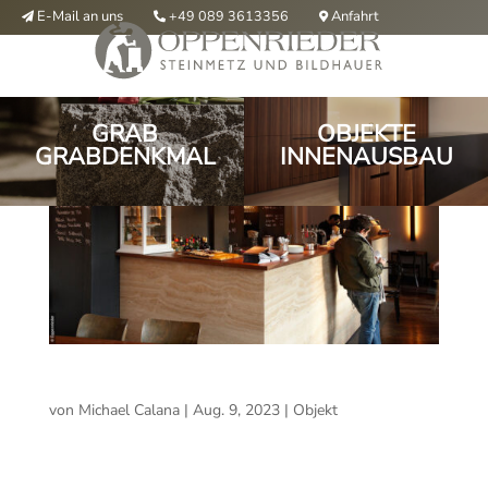
E-Mail an uns
Anfahrt
+49 089 3613356



GRAB
OBJEKTE
GRABDENKMAL
INNENAUSBAU
Objekt
von
Michael Calana
|
Aug. 9, 2023
|
Objekt