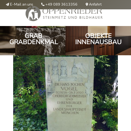
E-Mail an uns
Anfahrt
+49 089 3613356



GRAB
OBJEKTE
GRABDENKMAL
INNENAUSBAU