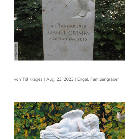
Engel auf Wolken
von
Till Klages
|
Aug. 23, 2023
|
Engel
,
Familiengräber