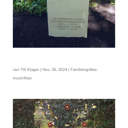
Ehrengrab der Stadt München für Alt-OB Hans-
Jochen Vogel
von
Till Klages
|
Nov. 26, 2024
|
Familiengräber
,
Inschriften